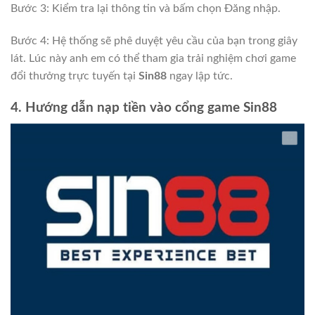
Bước 3: Kiểm tra lại thông tin và bấm chọn Đăng nhập.
Bước 4: Hệ thống sẽ phê duyệt yêu cầu của bạn trong giây
lát. Lúc này anh em có thể tham gia trải nghiệm chơi game
đổi thưởng trực tuyến tại
Sin88
ngay lập tức.
4. Hướng dẫn nạp tiền vào cổng game Sin88