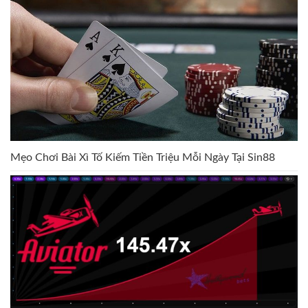
Mẹo Chơi Bài Xì Tố Kiếm Tiền Triệu Mỗi Ngày Tại Sin88