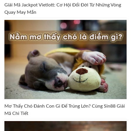
Giải Mã Jackpot Vietlott: Cơ Hội Đổi Đời Từ Những Vòng
Quay May Mắn
Mơ Thấy Chó Đánh Con Gì Để Trúng Lớn? Cùng Sin88 Giải
Mã Chi Tiết