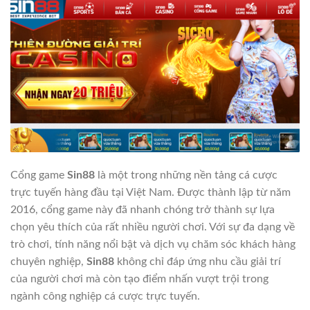
Cổng game
Sin88
là một trong những nền tảng cá cược
trực tuyến hàng đầu tại Việt Nam. Được thành lập từ năm
2016, cổng game này đã nhanh chóng trở thành sự lựa
chọn yêu thích của rất nhiều người chơi. Với sự đa dạng về
trò chơi, tính năng nổi bật và dịch vụ chăm sóc khách hàng
chuyên nghiệp,
Sin88
không chỉ đáp ứng nhu cầu giải trí
của người chơi mà còn tạo điểm nhấn vượt trội trong
ngành công nghiệp cá cược trực tuyến.