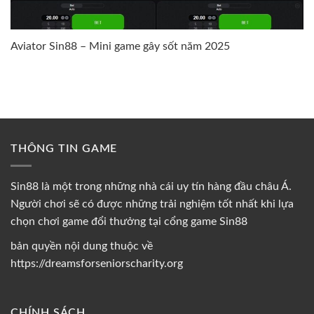
Aviator Sin88 – Mini game gây sốt năm 2025
THÔNG TIN GAME
Sin88 là một trong những nhà cái uy tín hàng đầu châu Á.
Người chơi sẽ có được những trải nghiệm tốt nhất khi lựa
chọn chơi game đổi thưởng tại cổng game Sin88
bản quyền nội dung thuộc về
https://dreamsforseniorscharity.org
CHÍNH SÁCH