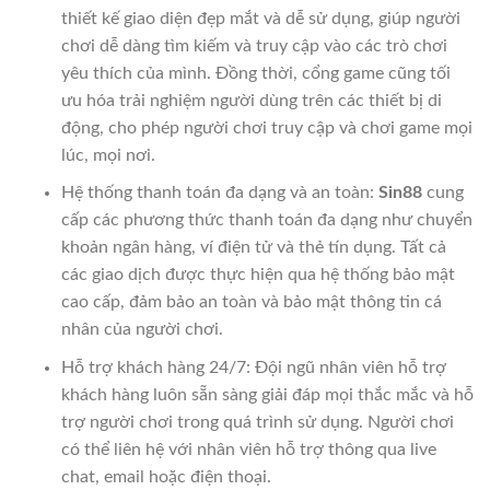
thiết kế giao diện đẹp mắt và dễ sử dụng, giúp người
chơi dễ dàng tìm kiếm và truy cập vào các trò chơi
yêu thích của mình. Đồng thời, cổng game cũng tối
ưu hóa trải nghiệm người dùng trên các thiết bị di
động, cho phép người chơi truy cập và chơi game mọi
lúc, mọi nơi.
Hệ thống thanh toán đa dạng và an toàn:
Sin88
cung
cấp các phương thức thanh toán đa dạng như chuyển
khoản ngân hàng, ví điện tử và thẻ tín dụng. Tất cả
các giao dịch được thực hiện qua hệ thống bảo mật
cao cấp, đảm bảo an toàn và bảo mật thông tin cá
nhân của người chơi.
Hỗ trợ khách hàng 24/7: Đội ngũ nhân viên hỗ trợ
khách hàng luôn sẵn sàng giải đáp mọi thắc mắc và hỗ
trợ người chơi trong quá trình sử dụng. Người chơi
có thể liên hệ với nhân viên hỗ trợ thông qua live
chat, email hoặc điện thoại.