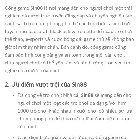
Cổng game
Sin88
là nơi mang đến cho người chơi một trải
nghiệm cá cược trực tuyến đẳng cấp và chuyên nghiệp. Với
danh sách trò chơi phong phú, từ các trò chơi casino trực
tuyến như baccarat, blackjack và roulette đến các trò chơi
thể thao, e-sports và cược bóng đá, game thủ sẽ không bao
giờ cảm thấy nhàm chán. Bên cạnh đó, cổng game cũng
đảm bảo tính công bằng và an toàn trong mỗi ván chơi,
giúp người chơi có thể yên tâm và tận hưởng trọn vẹn trải
nghiệm cá cược của mình.
2. Ưu điểm vượt trội của Sin88
Đa dạng về trò chơi: Nhà cái
Sin88
sẽ mang đến cho
người chơi một loạt các trò chơi đa dạng. Với hơn
1000 trò chơi khác nhau, người chơi có nhiều sự lựa
chọn phong phú để thỏa mãn niềm đam mê cá cược
của mình.
Giao diện trực quan và dễ sử dụng: Cổng game có