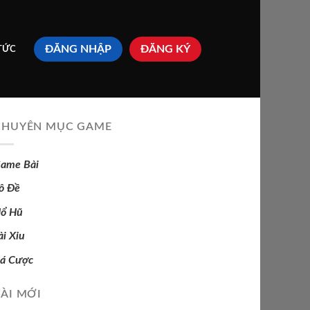
ĐĂNG NHẬP
ĐĂNG KÝ
TỨC
CHUYÊN MỤC GAME
ame Bài
ô Đề
ổ Hũ
ài Xỉu
á Cược
BÀI MỚI