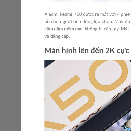
Xiaomi Redmi K50 được ra mắt với 4 phiên
hồ cho người tiêu dùng lựa chọn. Máy đượ
cầm nắm mềm mại, không bị cấn tay. Mặt l
và đẳng cấp.
Màn hình lên đến 2K cực 