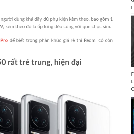
G
L
 người dùng khá đầy đủ phụ kiện kèm theo, bao gồm 1
W, kèm theo đó là ốp lưng dẻo cùng với que chọc sim.
 Pro
để biết trong phân khúc giá rẻ thì Redmi có còn
 rất trẻ trung, hiện đại
F
L
C