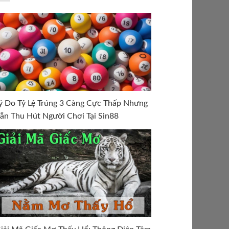
ý Do Tỷ Lệ Trúng 3 Càng Cực Thấp Nhưng
ẫn Thu Hút Người Chơi Tại Sin88