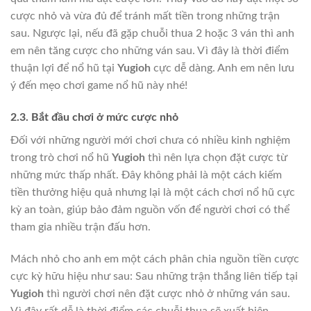
cược nhỏ và vừa đủ để tránh mất tiền trong những trận
sau. Ngược lại, nếu đã gặp chuỗi thua 2 hoặc 3 ván thì anh
em nên tăng cược cho những ván sau. Vì đây là thời điểm
thuận lợi để nổ hũ tại
Yugioh
cực dễ dàng. Anh em nên lưu
ý đến mẹo chơi game nổ hũ này nhé!
2.3. Bắt đầu chơi ở mức cược nhỏ
Đối với những người mới chơi chưa có nhiều kinh nghiệm
trong trò chơi nổ hũ
Yugioh
thì nên lựa chọn đặt cược từ
những mức thấp nhất. Đây không phải là một cách kiếm
tiền thưởng hiệu quả nhưng lại là một cách chơi nổ hũ cực
kỳ an toàn, giúp bảo đảm nguồn vốn để người chơi có thể
tham gia nhiều trận đấu hơn.
Mách nhỏ cho anh em một cách phân chia nguồn tiền cược
cực kỳ hữu hiệu như sau: Sau những trận thắng liên tiếp tại
Yugioh
thì người chơi nên đặt cược nhỏ ở những ván sau.
Vì đây rất dễ là thời điểm các chuỗi thua sẽ xuất hiện.