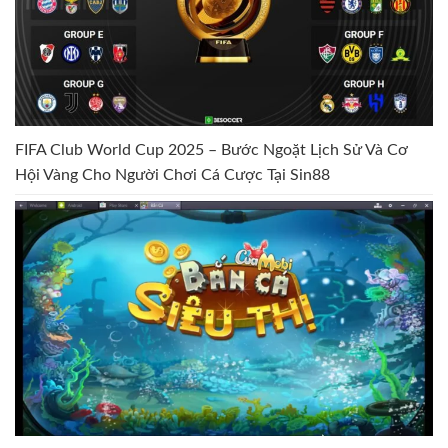
FIFA Club World Cup 2025 – Bước Ngoặt Lịch Sử Và Cơ
Hội Vàng Cho Người Chơi Cá Cược Tại Sin88