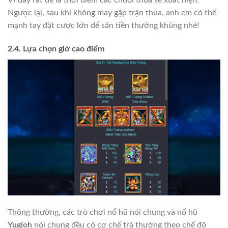
Ngược lại, sau khi không may gặp trận thua, anh em có thể
mạnh tay đặt cược lớn để săn tiền thưởng khủng nhé!
2.4. Lựa chọn giờ cao điểm
Thông thường, các trò chơi nổ hũ nói chung và nổ hũ
Yugioh
nói chung đều có cơ chế trả thưởng theo chế độ