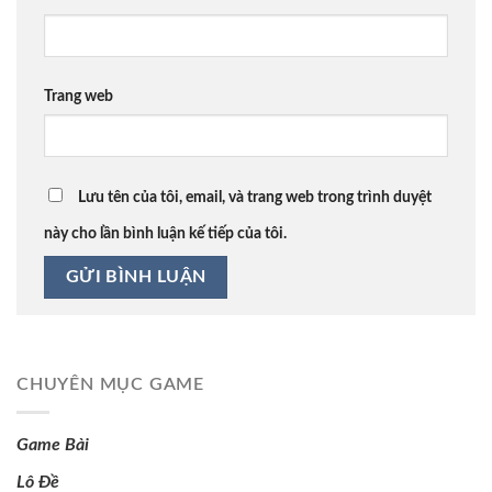
Trang web
Lưu tên của tôi, email, và trang web trong trình duyệt
này cho lần bình luận kế tiếp của tôi.
CHUYÊN MỤC GAME
Game Bài
Lô Đề