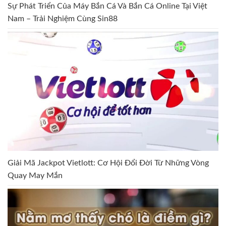
Sự Phát Triển Của Máy Bắn Cá Và Bắn Cá Online Tại Việt
Nam – Trải Nghiệm Cùng Sin88
Giải Mã Jackpot Vietlott: Cơ Hội Đổi Đời Từ Những Vòng
Quay May Mắn