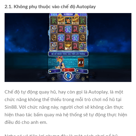
2.1. Không phụ thuộc vào chế độ Autoplay
Chế độ tự động quay hũ, hay còn gọi là Autoplay, là một
chức năng không thể thiếu trong mỗi trò chơi nổ hũ tại
Sin88. Với chức năng này, người chơi sẽ không cần thực
hiện thao tác bấm quay mà hệ thống sẽ tự động thực hiện
điều đó cho anh em.