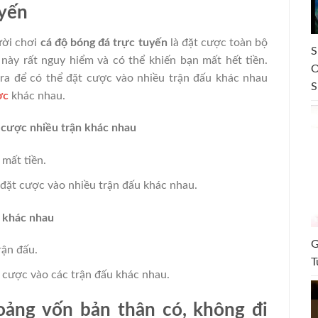
uyến
ười chơi
cá độ bóng đá trực tuyến
là đặt cược toàn bộ
S
này rất nguy hiểm và có thể khiến bạn mất hết tiền.
O
 ra để có thể đặt cược vào nhiều trận đấu khác nhau
S
ợc
khác nhau.
ể cược nhiều trận khác nhau
 mất tiền.
ể đặt cược vào nhiều trận đấu khác nhau.
n khác nhau
G
rận đấu.
T
 cược vào các trận đấu khác nhau.
oảng vốn bản thân có, không đi