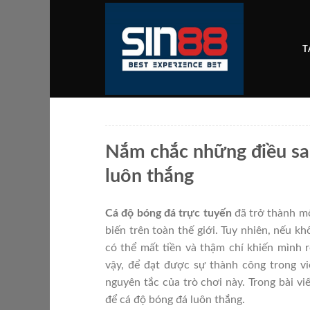
Bỏ
qua
nội
T
dung
Nắm chắc những điều sau
luôn thắng
Cá độ bóng đá trực tuyến
đã trở thành mộ
biến trên toàn thế giới. Tuy nhiên, nếu k
có thể mất tiền và thậm chí khiến mình 
vậy, để đạt được sự thành công trong v
nguyên tắc của trò chơi này. Trong bài vi
để cá độ bóng đá luôn thắng.