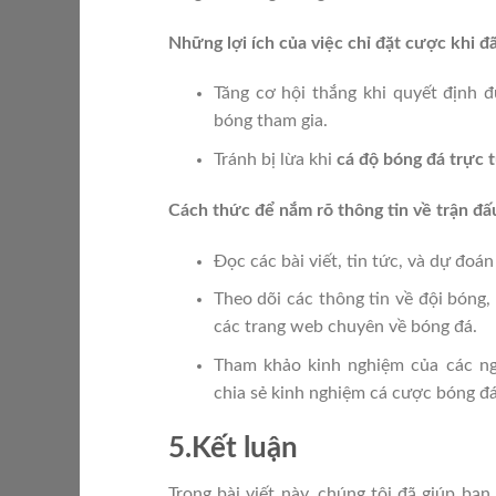
Những lợi ích của việc chỉ đặt cược khi đ
Tăng cơ hội thắng khi quyết định đ
bóng tham gia.
Tránh bị lừa khi
cá độ bóng đá trực 
Cách thức để nắm rõ thông tin về trận đấ
Đọc các bài viết, tin tức, và dự đoá
Theo dõi các thông tin về đội bóng,
các trang web chuyên về bóng đá.
Tham khảo kinh nghiệm của các n
chia sẻ kinh nghiệm cá cược bóng đá
5.Kết luận
Trong bài viết này, chúng tôi đã giúp bạ