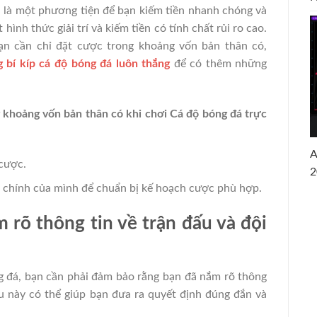
 là một phương tiện để bạn kiếm tiền nhanh chóng và
hình thức giải trí và kiếm tiền có tính chất rủi ro cao.
bạn cần chỉ đặt cược trong khoảng vốn bản thân có,
 bí kíp cá độ bóng đá luôn thắng
để có thêm những
g khoảng vốn bản thân có khi chơi Cá độ bóng đá trực
A
 cược.
2
i chính của mình để chuẩn bị kế hoạch cược phù hợp.
 rõ thông tin về trận đấu và đội
g đá, bạn cần phải đảm bảo rằng bạn đã nắm rõ thông
ều này có thể giúp bạn đưa ra quyết định đúng đắn và