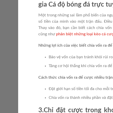
gia Cá độ bóng đá trực t
Một trong những sai lầm phổ biến của ng
số tiền của mình vào một trận đấu. Điều 
Thay vào đó, bạn cần biết cách chia vốn
cũng như
phân biệt những loại kèo cá cư
Những lợi ích của việc biết chia vốn ra đ
Bảo vệ vốn của bạn tránh khỏi rủi ro
Tăng cơ hội thắng khi chia vốn ra đ
Cách thức chia vốn ra để cược nhiều trậ
Đặt giới hạn số tiền tối đa cho mỗi t
Chia vốn ra thành nhiều phần và đặt
3.Chỉ đặt cược trong kh