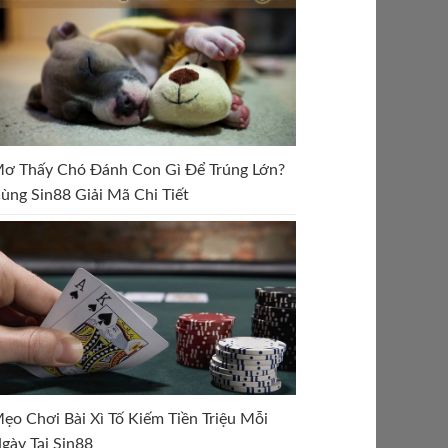
ơ Thấy Chó Đánh Con Gì Để Trúng Lớn?
ùng Sin88 Giải Mã Chi Tiết
ẹo Chơi Bài Xì Tố Kiếm Tiền Triệu Mỗi
gày Tại Sin88