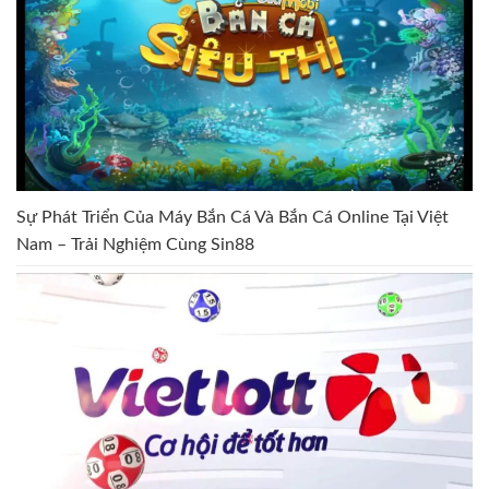
Sự Phát Triển Của Máy Bắn Cá Và Bắn Cá Online Tại Việt
Nam – Trải Nghiệm Cùng Sin88