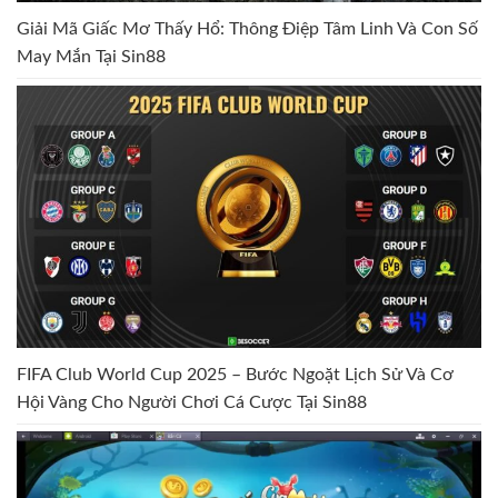
Giải Mã Giấc Mơ Thấy Hổ: Thông Điệp Tâm Linh Và Con Số
May Mắn Tại Sin88
FIFA Club World Cup 2025 – Bước Ngoặt Lịch Sử Và Cơ
Hội Vàng Cho Người Chơi Cá Cược Tại Sin88