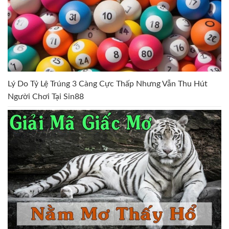
Lý Do Tỷ Lệ Trúng 3 Càng Cực Thấp Nhưng Vẫn Thu Hút
Người Chơi Tại Sin88