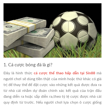
1. Cá cược bóng đá là gì?
Đây là hình thức
cá cược thể thao hấp dẫn tại Sin88
mà
người chơi sẽ dùng tiền thật của mình hoặc thứ khác có giá
trị để thay thế để đặt cược vào những kết quả được đưa ra
từ nhà cái nhằm dự đoán chính xác kết quả của trận đấu
đang diễn ra hoặc sắp diễn ra,theo tỷ lệ cược được nhà cái
quy định từ trước. Nếu người chơi lựa chọn ô cược giống