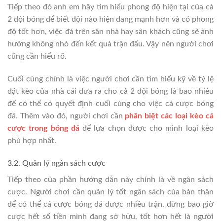
Tiếp theo đó anh em hãy tìm hiểu phong độ hiện tại của cả
2 đội bóng để biết đội nào hiện đang mạnh hơn và có phong
độ tốt hơn, việc đá trên sân nhà hay sân khách cũng sẽ ảnh
hưởng không nhỏ đến kết quả trận đấu. Vậy nên người chơi
cũng cần hiểu rõ.
Cuối cùng chính là việc người chơi cần tìm hiểu kỹ về tỷ lệ
đặt kèo của nhà cái đưa ra cho cả 2 đội bóng là bao nhiêu
để có thể có quyết định cuối cùng cho việc cá cược bóng
đá. Thêm vào đó, người chơi cần
phân biệt các loại kèo cá
cược trong bóng đá
để lựa chọn được cho mình loại kèo
phù hợp nhất.
3.2. Quản lý ngân sách cược
Tiếp theo của phần hướng dẫn này chính là về ngân sách
cược. Người chơi cần quản lý tốt ngân sách của bản thân
để có thể cá cược bóng đá được nhiều trận, đừng bao giờ
cược hết số tiền mình đang sở hữu, tốt hơn hết là người