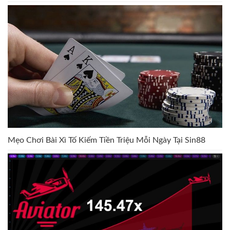
Mẹo Chơi Bài Xì Tố Kiếm Tiền Triệu Mỗi Ngày Tại Sin88