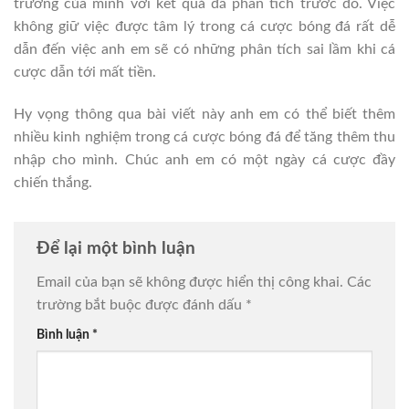
trường của mình với kết quả đã phân tích trước đó. Việc
không giữ việc được tâm lý trong cá cược bóng đá rất dễ
dẫn đến việc anh em sẽ có những phân tích sai lầm khi cá
cược dẫn tới mất tiền.
Hy vọng thông qua bài viết này anh em có thể biết thêm
nhiều kinh nghiệm trong cá cược bóng đá để tăng thêm thu
nhập cho mình. Chúc anh em có một ngày cá cược đầy
chiến thắng.
Để lại một bình luận
Email của bạn sẽ không được hiển thị công khai.
Các
trường bắt buộc được đánh dấu
*
Bình luận
*