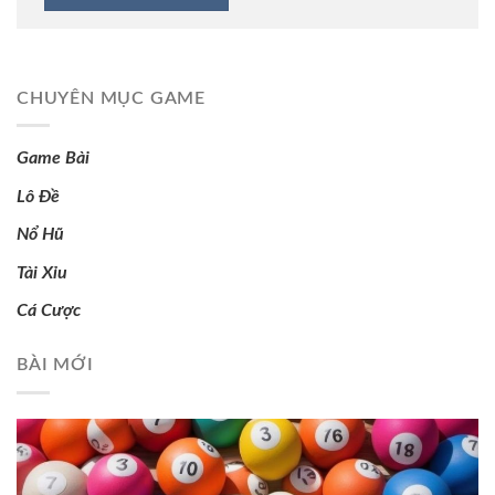
CHUYÊN MỤC GAME
Game Bài
Lô Đề
Nổ Hũ
Tài Xỉu
Cá Cược
BÀI MỚI