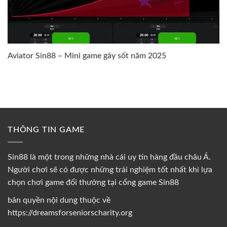
Aviator Sin88 – Mini game gây sốt năm 2025
THÔNG TIN GAME
Sin88 là một trong những nhà cái uy tín hàng đầu châu Á.
Người chơi sẽ có được những trải nghiệm tốt nhất khi lựa
chọn chơi game đổi thưởng tại cổng game Sin88
bản quyền nội dung thuộc về
https://dreamsforseniorscharity.org