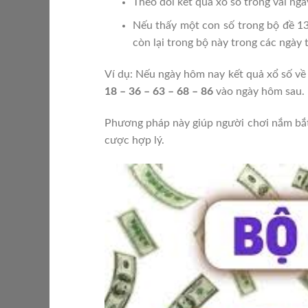
Theo dõi kết quả xổ số trong vài ngà
Nếu thấy một con số trong bộ đề 13 
còn lại trong bộ này trong các ngày t
Ví dụ: Nếu ngày hôm nay kết quả xổ số về
18 – 36 – 63 – 68 – 86
vào ngày hôm sau.
Phương pháp này giúp người chơi nắm bắt 
cược hợp lý.