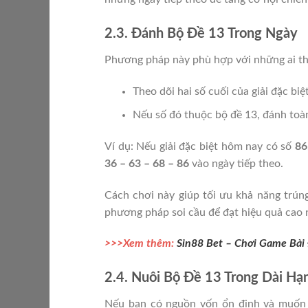
2.3. Đánh Bộ Đề 13 Trong Ngày
Phương pháp này phù hợp với những ai thí
Theo dõi hai số cuối của giải đặc bi
Nếu số đó thuộc bộ đề 13, đánh toà
Ví dụ: Nếu giải đặc biệt hôm nay có số
86
36 – 63 – 68 – 86
vào ngày tiếp theo.
Cách chơi này giúp tối ưu khả năng trúng
phương pháp soi cầu để đạt hiệu quả cao 
>>>Xem thêm:
Sin88 Bet – Chơi Game Bài
2.4. Nuôi Bộ Đề 13 Trong Dài Hạ
Nếu bạn có nguồn vốn ổn định và muốn đ