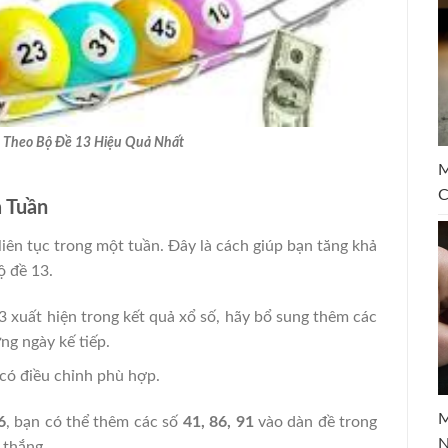
 Theo Bộ Đề 13 Hiệu Quả Nhất
M
C
ả Tuần
iên tục trong một tuần. Đây là cách giúp bạn tăng khả
ộ đề 13.
 xuất hiện trong kết quả xổ số, hãy bổ sung thêm các
g ngày kế tiếp.
 có điều chỉnh phù hợp.
M
6
, bạn có thể thêm các số
41, 86, 91
vào dàn đề trong
N
 thắng.