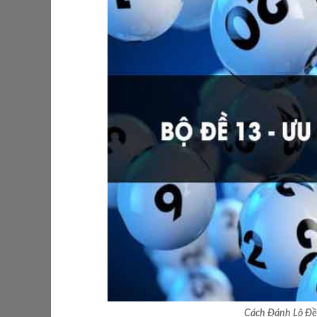
Cách Đánh Lô Đề