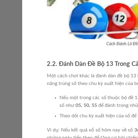
Cách Đánh Lô Đề
2.2. Đánh Dàn Đề Bộ 13 Trong C
Một cách chơi khác là đánh dàn đề bộ 13 l
năng trúng số theo chu kỳ xuất hiện của b
Nếu một trong các số thuộc bộ đề 13
số như
05, 50, 55
để đánh trong nhữn
Theo dõi chu kỳ xuất hiện của số để
Ví dụ: Nếu kết quả xổ số hôm nay về số
3
những ngày tiếp theo để tăng cơ hội chiến