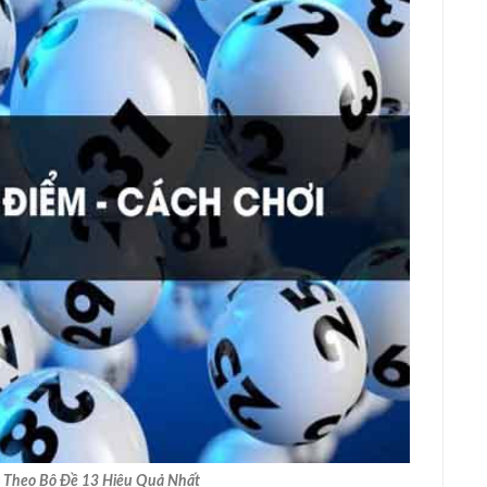
 Theo Bộ Đề 13 Hiệu Quả Nhất