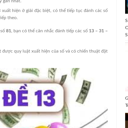
y gần nhất.
xuất hiện ở giải đặc biệt, có thể tiếp tục đánh các số
iếp theo.
S
O
 số
81
, bạn có thể cân nhắc đánh tiếp các số
13 – 31 –
S
được quy luật xuất hiện của số và có chiến thuật đặt
G
T