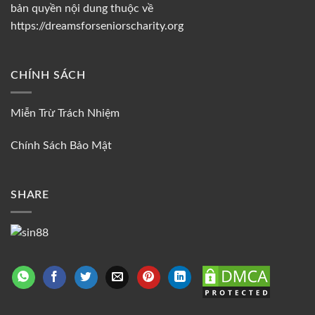
bản quyền nội dung thuộc về
https://dreamsforseniorscharity.org
CHÍNH SÁCH
Miễn Trừ Trách Nhiệm
Chính Sách Bảo Mật
SHARE