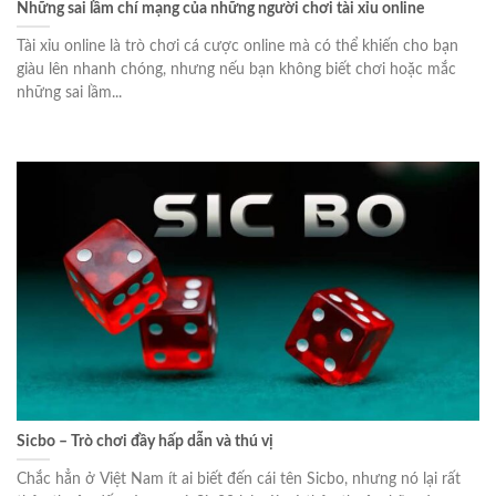
Những sai lầm chí mạng của những người chơi tài xỉu online
Tài xỉu online là trò chơi cá cược online mà có thể khiến cho bạn
giàu lên nhanh chóng, nhưng nếu bạn không biết chơi hoặc mắc
những sai lầm...
Sicbo – Trò chơi đầy hấp dẫn và thú vị
Chắc hẳn ở Việt Nam ít ai biết đến cái tên Sicbo, nhưng nó lại rất