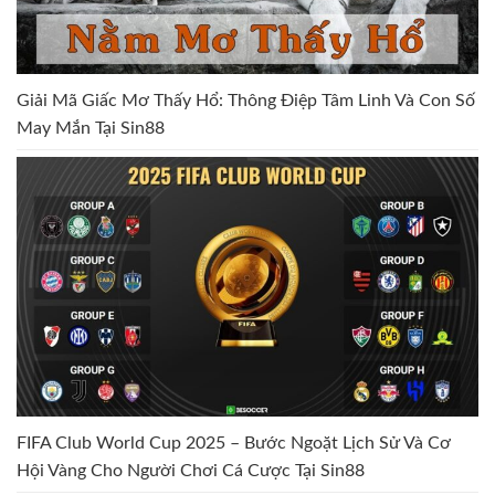
Giải Mã Giấc Mơ Thấy Hổ: Thông Điệp Tâm Linh Và Con Số
May Mắn Tại Sin88
FIFA Club World Cup 2025 – Bước Ngoặt Lịch Sử Và Cơ
Hội Vàng Cho Người Chơi Cá Cược Tại Sin88