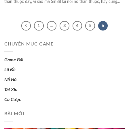
thân thuộc đấy, vì sao mà Sin88 lại nói nó thân thuộc, hãy cùng...
1
…
3
4
5
6
CHUYÊN MỤC GAME
Game Bài
Lô Đề
Nổ Hũ
Tài Xỉu
Cá Cược
BÀI MỚI