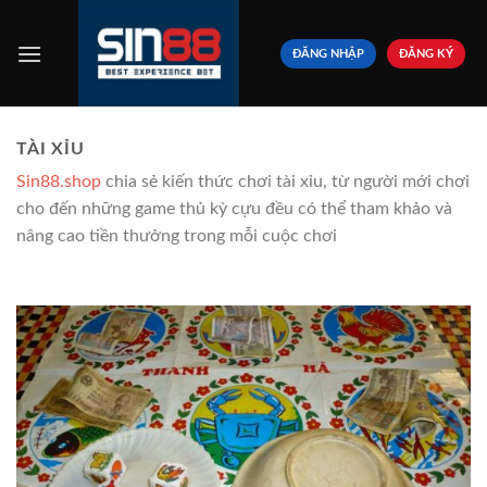
Bỏ
qua
ĐĂNG NHẬP
ĐĂNG KÝ
nội
dung
TÀI XỈU
Sin88.shop
chia sẻ kiến thức chơi tài xỉu, từ người mới chơi
cho đến những game thủ kỳ cựu đều có thể tham khảo và
nâng cao tiền thưởng trong mỗi cuộc chơi