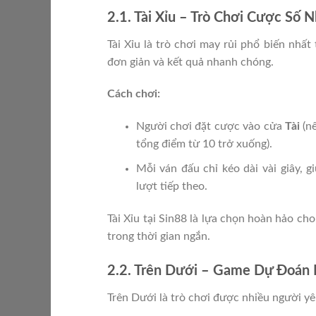
2.1. Tài Xỉu – Trò Chơi Cược Số 
Tài Xỉu là trò chơi may rủi phổ biến nhất
đơn giản và kết quả nhanh chóng.
Cách chơi:
Người chơi đặt cược vào cửa
Tài
(nế
tổng điểm từ 10 trở xuống).
Mỗi ván đấu chỉ kéo dài vài giây, 
lượt tiếp theo.
Tài Xỉu tại Sin88 là lựa chọn hoàn hảo ch
trong thời gian ngắn.
2.2. Trên Dưới – Game Dự Đoán 
Trên Dưới là trò chơi được nhiều người yêu 