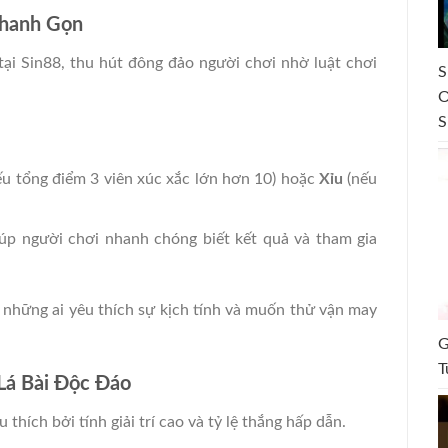
Nhanh Gọn
 tại Sin88, thu hút đông đảo người chơi nhờ luật chơi
S
O
S
u tổng điểm 3 viên xúc xắc lớn hơn 10) hoặc
Xỉu
(nếu
giúp người chơi nhanh chóng biết kết quả và tham gia
o những ai yêu thích sự kịch tính và muốn thử vận may
G
T
Lá Bài Độc Đáo
thích bởi tính giải trí cao và tỷ lệ thắng hấp dẫn.