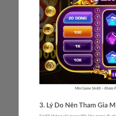
Mini Game Sin88 – Khám Ph
3. Lý Do Nên Tham Gia M