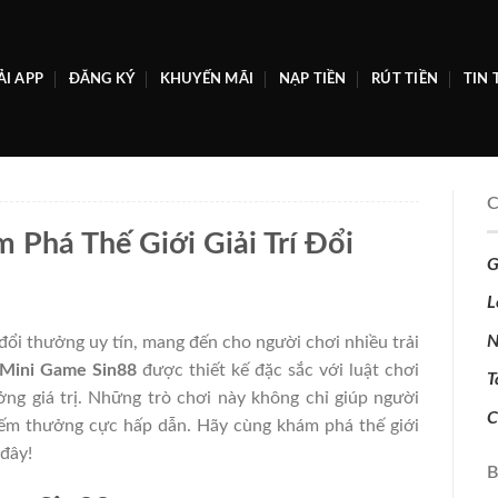
ẢI APP
ĐĂNG KÝ
KHUYẾN MÃI
NẠP TIỀN
RÚT TIỀN
TIN 
Phá Thế Giới Giải Trí Đổi
G
L
N
đổi thưởng uy tín, mang đến cho người chơi nhiều trải
Mini Game Sin88
được thiết kế đặc sắc với luật chơi
T
ng giá trị. Những trò chơi này không chỉ giúp người
C
iếm thưởng cực hấp dẫn. Hãy cùng khám phá thế giới
 đây!