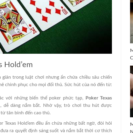
M
C
as Hold’em
 giản trong luật chơi nhưng ẩn chứa chiều sâu chiến
mê chinh phục cho mọi đối thủ. Sức hút của nó đến từ:
hác với những biến thể poker phức tạp,
Poker Texas
, dễ dàng nắm bắt. Nhờ vậy, trò chơi thu hút được
 từ tân binh đến cao thủ.
ker Texas Hold’em đều ẩn chứa những bất ngờ, đòi hỏi
M
 đưa ra quyết định sáng suốt và nắm bắt thời cơ thích
N