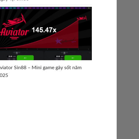
viator Sin88 – Mini game gây sốt năm
025