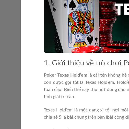
1. Giới thiệu về trò chơi
Poker Texas Hold’em
là cái tên không hề 
còn được gọi tắt là Texas Hold’em, Hold’
toàn cầu. Biến thể này thu hút đông đảo n
tính giải trí cao.
Texas Hold’em là một dạng xì tố, nơi mỗi 
chia sẻ 5 lá bài chung trên bàn (bài cộng đ