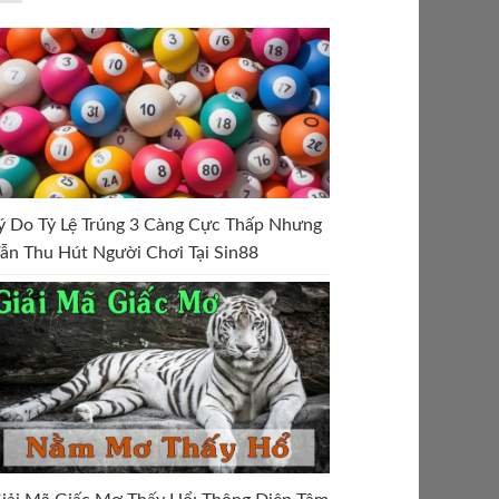
ý Do Tỷ Lệ Trúng 3 Càng Cực Thấp Nhưng
ẫn Thu Hút Người Chơi Tại Sin88