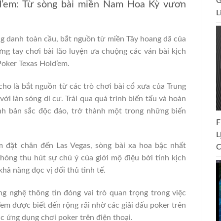
G
d’em: Từ sòng bài miền Nam Hoa Kỳ vươn
L
ng danh toàn cầu, bắt nguồn từ miền Tây hoang dã của
g tay chơi bài lão luyện ưa chuộng các ván bài kịch
Poker Texas Hold’em.
ho là bắt nguồn từ các trò chơi bài cổ xưa của Trung
i làn sóng di cư. Trải qua quá trình biến tấu và hoàn
nh bản sắc độc đáo, trở thành một trong những biến
F
L
m đặt chân đến Las Vegas, sòng bài xa hoa bậc nhất
C
óng thu hút sự chú ý của giới mộ điệu bởi tính kịch
khả năng đọc vị đối thủ tinh tế.
g nghệ thông tin đóng vai trò quan trọng trong việc
em được biết đến rộng rãi nhờ các giải đấu poker trên
ác ứng dụng chơi poker trên điện thoại.